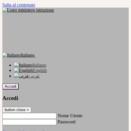
Salta al contenuto
Italiano
Italiano
English
عربى
Accedi
Accedi
button close
×
Nome Utente
Password