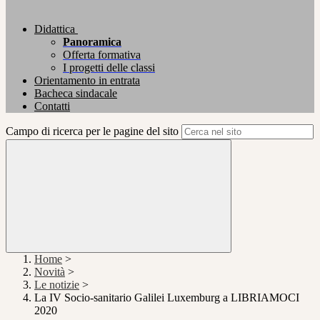
Didattica
Panoramica
Offerta formativa
I progetti delle classi
Orientamento in entrata
Bacheca sindacale
Contatti
Campo di ricerca per le pagine del sito
Home
>
Novità
>
Le notizie
>
La IV Socio-sanitario Galilei Luxemburg a LIBRIAMOCI
2020