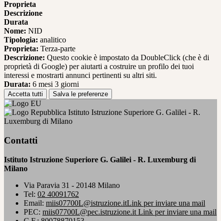
Proprieta
Descrizione
Durata
Nome:
NID
Tipologia:
analitico
Proprieta:
Terza-parte
Descrizione:
Questo cookie è impostato da DoubleClick (che è di
proprietà di Google) per aiutarti a costruire un profilo dei tuoi
interessi e mostrarti annunci pertinenti su altri siti.
Durata:
6 mesi 3 giorni
Accetta tutti
Salva le preferenze
Istituto Istruzione Superiore G. Galilei - R.
Luxemburg di Milano
Contatti
Istituto Istruzione Superiore G. Galilei - R. Luxemburg di
Milano
Via Paravia 31 - 20148 Milano
Tel:
02 40091762
Email:
miis07700L@istruzione.it
Link per inviare una mail
PEC:
miis07700L@pec.istruzione.it
Link per inviare una mail
C.F.: 80078870153