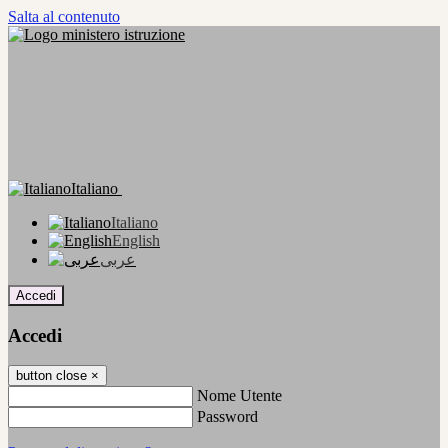
Salta al contenuto
Italiano
Italiano
English
عربى
Accedi
Accedi
button close
×
Nome Utente
Password