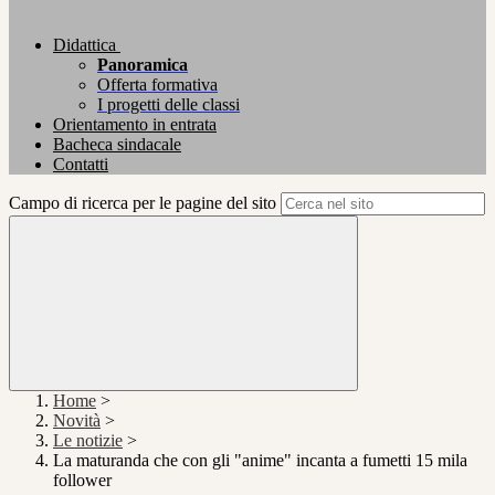
Didattica
Panoramica
Offerta formativa
I progetti delle classi
Orientamento in entrata
Bacheca sindacale
Contatti
Campo di ricerca per le pagine del sito
Home
>
Novità
>
Le notizie
>
La maturanda che con gli "anime" incanta a fumetti 15 mila
follower