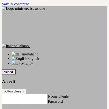
Salta al contenuto
Italiano
Italiano
English
عربى
Accedi
Accedi
button close
×
Nome Utente
Password