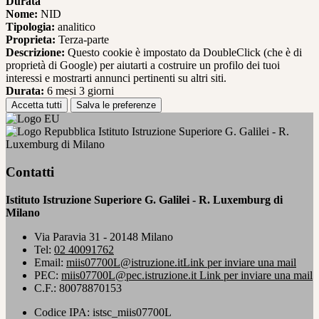
Durata
Nome:
NID
Tipologia:
analitico
Proprieta:
Terza-parte
Descrizione:
Questo cookie è impostato da DoubleClick (che è di
proprietà di Google) per aiutarti a costruire un profilo dei tuoi
interessi e mostrarti annunci pertinenti su altri siti.
Durata:
6 mesi 3 giorni
Accetta tutti
Salva le preferenze
Istituto Istruzione Superiore G. Galilei - R.
Luxemburg di Milano
Contatti
Istituto Istruzione Superiore G. Galilei - R. Luxemburg di
Milano
Via Paravia 31 - 20148 Milano
Tel:
02 40091762
Email:
miis07700L@istruzione.it
Link per inviare una mail
PEC:
miis07700L@pec.istruzione.it
Link per inviare una mail
C.F.: 80078870153
Codice IPA: istsc_miis07700L