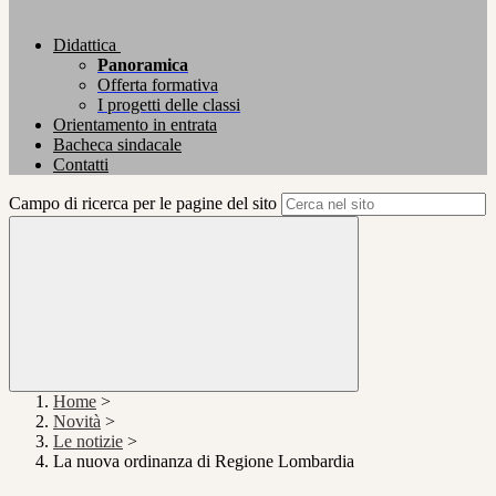
Didattica
Panoramica
Offerta formativa
I progetti delle classi
Orientamento in entrata
Bacheca sindacale
Contatti
Campo di ricerca per le pagine del sito
Home
>
Novità
>
Le notizie
>
La nuova ordinanza di Regione Lombardia