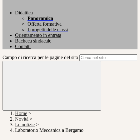
Didattica
Panoramica
Offerta formativa
I progetti delle classi
Orientamento in entrata
Bacheca sindacale
Contatti
Campo di ricerca per le pagine del sito
Home
>
Novità
>
Le notizie
>
Laboratorio Meccanica a Bergamo