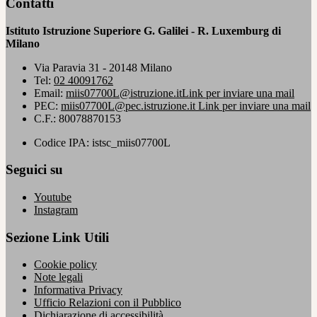
Contatti
Istituto Istruzione Superiore G. Galilei - R. Luxemburg di
Milano
Via Paravia 31 - 20148 Milano
Tel:
02 40091762
Email:
miis07700L@istruzione.it
Link per inviare una mail
PEC:
miis07700L@pec.istruzione.it
Link per inviare una mail
C.F.: 80078870153
Codice IPA: istsc_miis07700L
Seguici su
Youtube
Instagram
Sezione Link Utili
Cookie policy
Note legali
Informativa Privacy
Ufficio Relazioni con il Pubblico
Dichiarazione di accessibilità