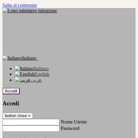
Salta al contenuto
Italiano
Italiano
English
عربى
Accedi
Accedi
button close
×
Nome Utente
Password