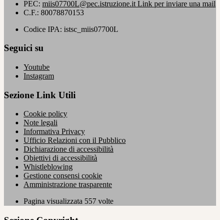
PEC:
miis07700L@pec.istruzione.it
Link per inviare una mail
C.F.: 80078870153
Codice IPA: istsc_miis07700L
Seguici su
Youtube
Instagram
Sezione Link Utili
Cookie policy
Note legali
Informativa Privacy
Ufficio Relazioni con il Pubblico
Dichiarazione di accessibilità
Obiettivi di accessibilità
Whistleblowing
Gestione consensi cookie
Amministrazione trasparente
Pagina visualizzata
557
volte