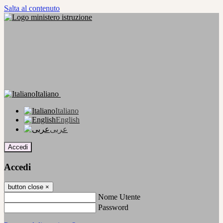
Salta al contenuto
Italiano
Italiano
English
عربى
Accedi
Accedi
button close
×
Nome Utente
Password