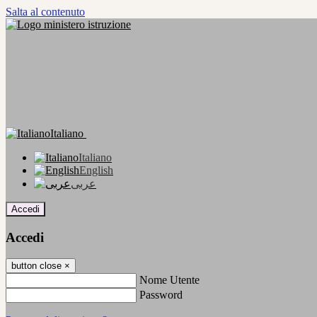
Salta al contenuto
Italiano
Italiano
English
عربى
Accedi
Accedi
button close
×
Nome Utente
Password