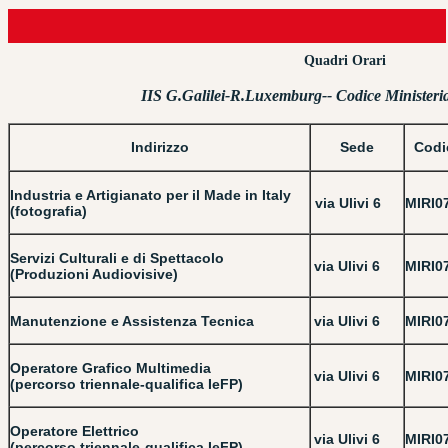
Quadri Orari
IIS G.Galilei-R.Luxemburg
-- Codice Minister
Indirizzo
Sede
Codi
Industria e Artigianato per il Made in Italy
via Ulivi 6
MIRI0
(fotografia)
Servizi Culturali e di Spettacolo
via Ulivi 6
MIRI0
(Produzioni Audiovisive)
Manutenzione e Assistenza Tecnica
via Ulivi 6
MIRI0
Operatore Grafico Multimedia
via Ulivi 6
MIRI0
(percorso triennale-qualifica IeFP)
Operatore Elettrico
via Ulivi 6
MIRI0
(percorso triennale-qualifica IeFP)