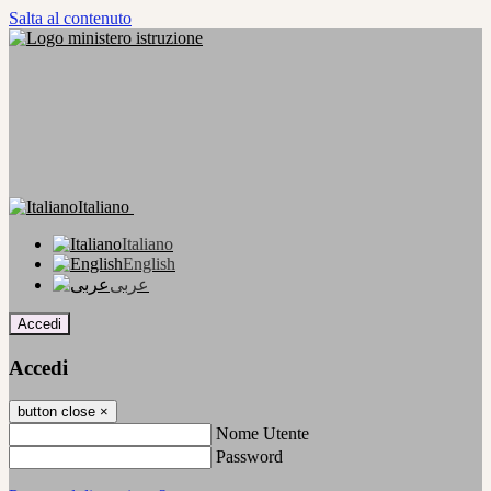
Salta al contenuto
Italiano
Italiano
English
عربى
Accedi
Accedi
button close
×
Nome Utente
Password