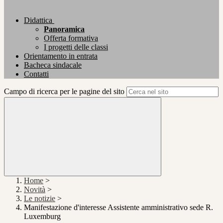
Didattica
Panoramica
Offerta formativa
I progetti delle classi
Orientamento in entrata
Bacheca sindacale
Contatti
Campo di ricerca per le pagine del sito
Home
>
Novità
>
Le notizie
>
Manifestazione d'interesse Assistente amministrativo sede R.
Luxemburg