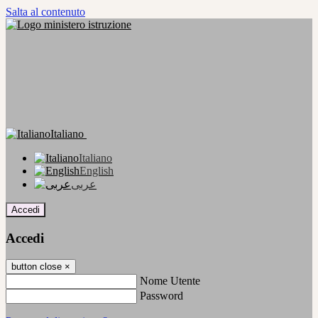
Salta al contenuto
Italiano
Italiano
English
عربى
Accedi
Accedi
button close
×
Nome Utente
Password