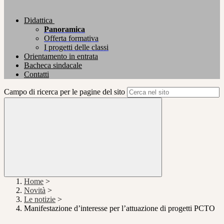
Didattica
Panoramica
Offerta formativa
I progetti delle classi
Orientamento in entrata
Bacheca sindacale
Contatti
Campo di ricerca per le pagine del sito
Home
>
Novità
>
Le notizie
>
Manifestazione d’interesse per l’attuazione di progetti PCTO