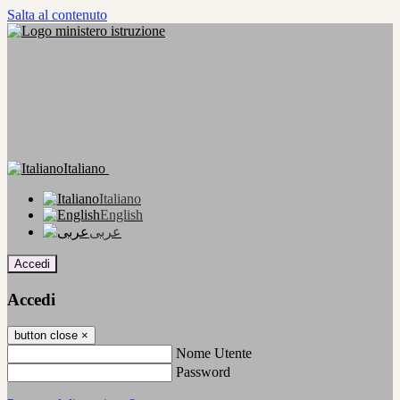
Salta al contenuto
Italiano
Italiano
English
عربى
Accedi
Accedi
button close
×
Nome Utente
Password