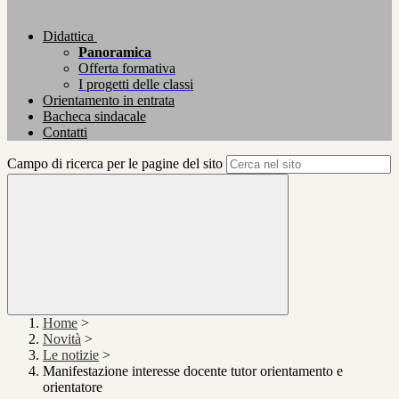
Didattica
Panoramica
Offerta formativa
I progetti delle classi
Orientamento in entrata
Bacheca sindacale
Contatti
Campo di ricerca per le pagine del sito
Home
>
Novità
>
Le notizie
>
Manifestazione interesse docente tutor orientamento e
orientatore