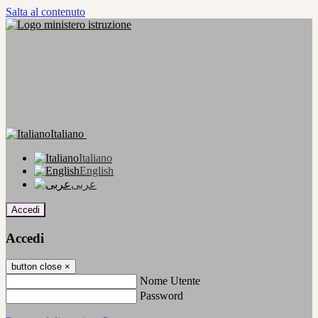
Salta al contenuto
Italiano
Italiano
English
عربى
Accedi
Accedi
button close
×
Nome Utente
Password