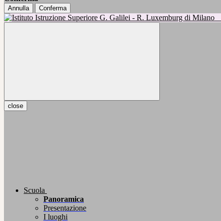
Annulla
Conferma
close
Scuola
Panoramica
Presentazione
I luoghi