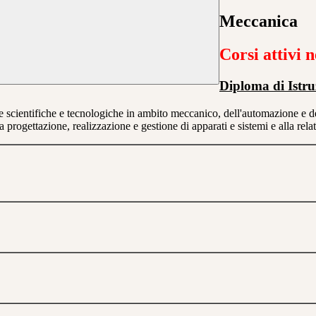
Meccanica
Corsi attivi n
Diploma di Istru
ienti­fiche e tecnologi­che in am­bito mec­canico, dell'auto­mazione e d
progetta­zione, realizza­zione e ge­stione di appa­rati e siste­mi e alla rela