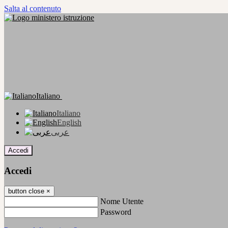
Salta al contenuto
Italiano
Italiano
English
عربى
Accedi
Accedi
button close
×
Nome Utente
Password