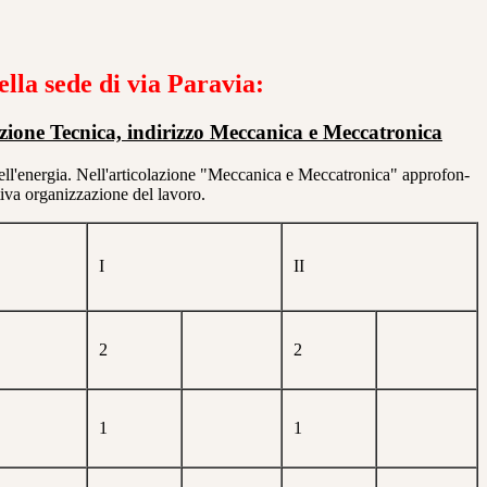
ella sede di via Paravia:
zione Tecnica, indirizzo Meccanica e Meccatronica
ell'e­nergia. Nell'artico­lazione "Meccanica e Meccatro­nica" approfon­
ti­va organiz­zazione del la­voro.
I
II
2
2
1
1