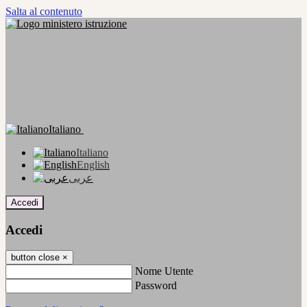
Salta al contenuto
Italiano
Italiano
English
عربى
Accedi
Accedi
button close
×
Nome Utente
Password