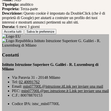
Tipologia:
analitico
Proprieta:
Terza-parte
Descrizione:
Questo cookie è impostato da DoubleClick (che è di
proprietà di Google) per aiutarti a costruire un profilo dei tuoi
interessi e mostrarti annunci pertinenti su altri siti.
Durata:
6 mesi 3 giorni
Accetta tutti
Salva le preferenze
Istituto Istruzione Superiore G. Galilei - R.
Luxemburg di Milano
Contatti
Istituto Istruzione Superiore G. Galilei - R. Luxemburg di
Milano
Via Paravia 31 - 20148 Milano
Tel:
02 40091762
Email:
miis07700L@istruzione.it
Link per inviare una mail
PEC:
miis07700L@pec.istruzione.it
Link per inviare una mail
C.F.: 80078870153
Codice IPA: istsc_miis07700L