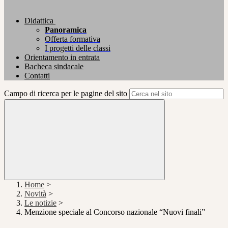
Didattica
Panoramica
Offerta formativa
I progetti delle classi
Orientamento in entrata
Bacheca sindacale
Contatti
Campo di ricerca per le pagine del sito
Home
>
Novità
>
Le notizie
>
Menzione speciale al Concorso nazionale “Nuovi finali”