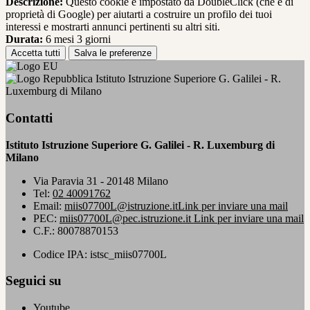
Descrizione:
Questo cookie è impostato da DoubleClick (che è di
proprietà di Google) per aiutarti a costruire un profilo dei tuoi
interessi e mostrarti annunci pertinenti su altri siti.
Durata:
6 mesi 3 giorni
Accetta tutti
Salva le preferenze
Istituto Istruzione Superiore G. Galilei - R.
Luxemburg di Milano
Contatti
Istituto Istruzione Superiore G. Galilei - R. Luxemburg di
Milano
Via Paravia 31 - 20148 Milano
Tel:
02 40091762
Email:
miis07700L@istruzione.it
Link per inviare una mail
PEC:
miis07700L@pec.istruzione.it
Link per inviare una mail
C.F.: 80078870153
Codice IPA: istsc_miis07700L
Seguici su
Youtube