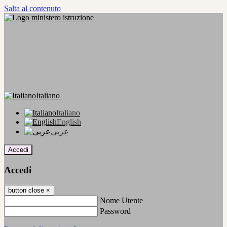
Salta al contenuto
Italiano
Italiano
English
عربى
Accedi
Accedi
button close
×
Nome Utente
Password