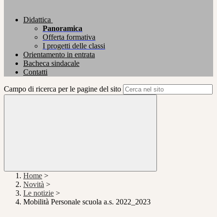
Didattica
Panoramica
Offerta formativa
I progetti delle classi
Orientamento in entrata
Bacheca sindacale
Contatti
Campo di ricerca per le pagine del sito
Home
>
Novità
>
Le notizie
>
Mobilità Personale scuola a.s. 2022_2023