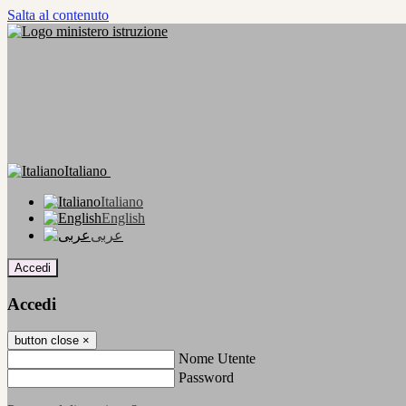
Salta al contenuto
Italiano
Italiano
English
عربى
Accedi
Accedi
button close
×
Nome Utente
Password