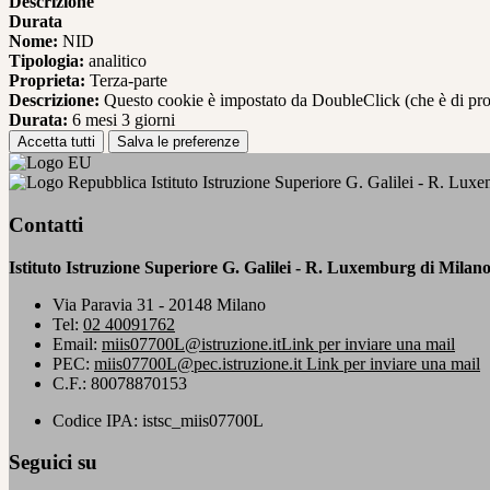
Descrizione
Durata
Nome:
NID
Tipologia:
analitico
Proprieta:
Terza-parte
Descrizione:
Questo cookie è impostato da DoubleClick (che è di propriet
Durata:
6 mesi 3 giorni
Accetta tutti
Salva le preferenze
Istituto Istruzione Superiore G. Galilei - R. Lux
Contatti
Istituto Istruzione Superiore G. Galilei - R. Luxemburg di Milan
Via Paravia 31 - 20148 Milano
Tel:
02 40091762
Email:
miis07700L@istruzione.it
Link per inviare una mail
PEC:
miis07700L@pec.istruzione.it
Link per inviare una mail
C.F.: 80078870153
Codice IPA: istsc_miis07700L
Seguici su