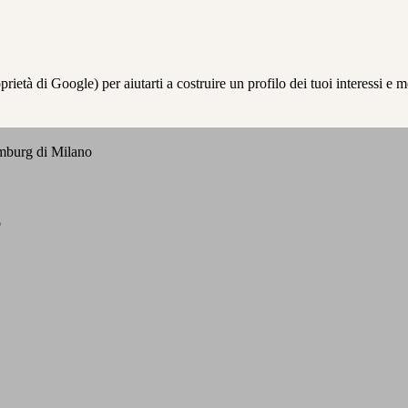
à di Google) per aiutarti a costruire un profilo dei tuoi interessi e most
emburg di Milano
o