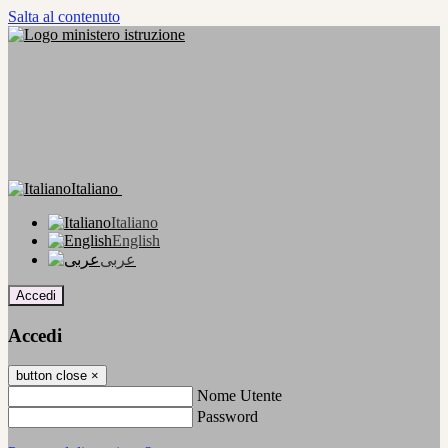
Salta al contenuto
Italiano
Italiano
English
عربى
Accedi
Accedi
button close
×
Nome Utente
Password