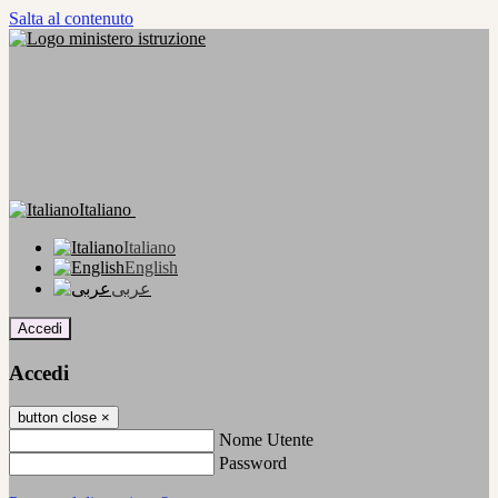
Salta al contenuto
Italiano
Italiano
English
عربى
Accedi
Accedi
button close
×
Nome Utente
Password