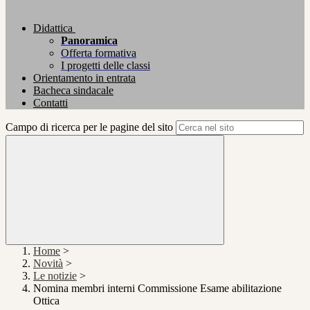
Didattica
Panoramica
Offerta formativa
I progetti delle classi
Orientamento in entrata
Bacheca sindacale
Contatti
Campo di ricerca per le pagine del sito
Home
>
Novità
>
Le notizie
>
Nomina membri interni Commissione Esame abilitazione
Ottica