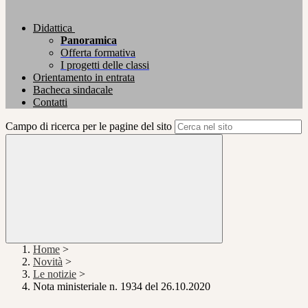
Didattica
Panoramica
Offerta formativa
I progetti delle classi
Orientamento in entrata
Bacheca sindacale
Contatti
Campo di ricerca per le pagine del sito
Home
>
Novità
>
Le notizie
>
Nota ministeriale n. 1934 del 26.10.2020