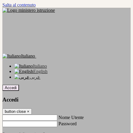
Salta al contenuto
Italiano
Italiano
English
عربى
Accedi
Accedi
button close
×
Nome Utente
Password