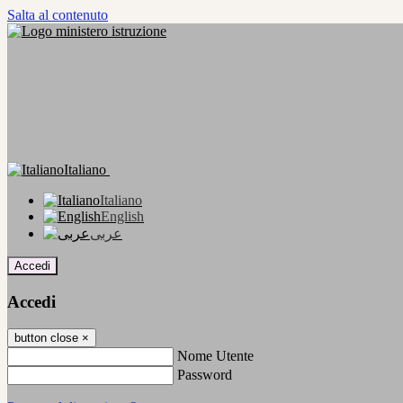
Salta al contenuto
Italiano
Italiano
English
عربى
Accedi
Accedi
button close
×
Nome Utente
Password