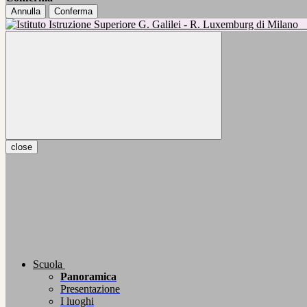
Annulla
Conferma
close
Scuola
Panoramica
Presentazione
I luoghi