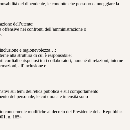
sponsabilità del dipendente, le condotte che possono danneggiare la
azione dell’utente;
che offensive nei confronti dell’amministrazione o
.
à, inclusione e ragionevolezza…;
ne alla struttura di cui è responsabile;
 cordiali e rispettosi tra i collaboratori, nonché di relazioni, interne
ormazioni, all’inclusione e
mativi sui temi dell’etica pubblica e sul comportamento
mento del personale, le cui durata e intensità sono
nente modifiche al decreto del Presidente della Repubblica
001, n. 165»