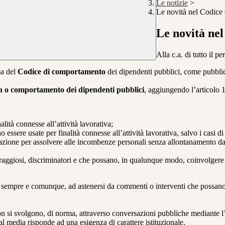
Le notizie
>
Le novità nel Codice 
Le novità nel
Alla c.a. di tutto il p
ma del
Codice di comportamento
dei dipendenti pubblici, come pubbli
a o comportamento dei dipendenti pubblici
, aggiungendo l’articolo 11
alità connesse all’attività lavorativa;
essere usate per finalità connesse all’attività lavorativa, salvo i casi d
razione per assolvere alle incombenze personali senza allontanamento dalla
oltraggiosi, discriminatori e che possano, in qualunque modo, coinvolgere
to, sempre e comunque, ad astenersi da commenti o interventi che possano
non si svolgono, di norma, attraverso conversazioni pubbliche mediante l’u
cial media risponde ad una esigenza di carattere istituzionale.