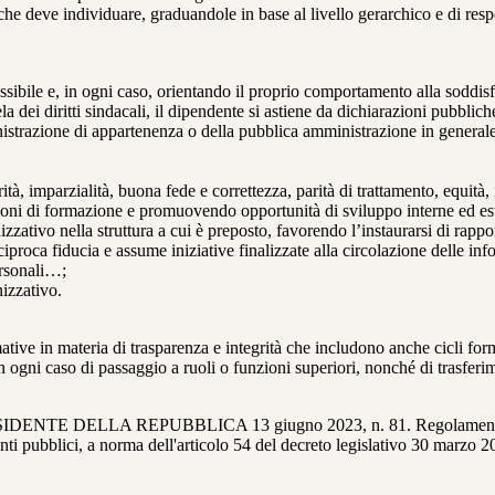
 che deve individuare, graduandole in base al livello gerarchico e di re
sibile e, in ogni caso, orientando il proprio comportamento alla soddisf
ela dei diritti sindacali, il dipendente si astiene da dichiarazioni pubbli
istrazione di appartenenza o della pubblica amministrazione in generale
tà, imparzialità, buona fede e correttezza, parità di trattamento, equit
ioni di formazione e promuovendo opportunità di sviluppo interne ed ester
ativo nella struttura a cui è preposto, favorendo l’instaurarsi di rapporti
ciproca fiducia e assume iniziative finalizzate alla circolazione delle inf
ersonali…;
izzativo.
ative in materia di trasparenza e integrità che includono anche cicli for
in ogni caso di passaggio a ruoli o funzioni superiori, nonché di trasferi
TE DELLA REPUBBLICA 13 giugno 2023, n. 81. Regolamento concer
ti pubblici, a norma dell'articolo 54 del decreto legislativo 30 marzo 2