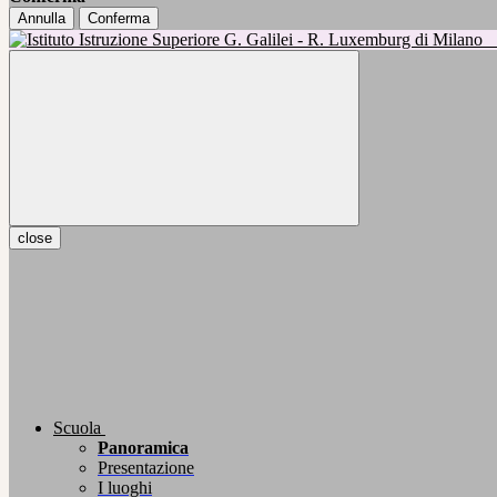
Annulla
Conferma
close
Scuola
Panoramica
Presentazione
I luoghi