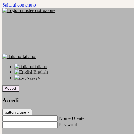
Salta al contenuto
Italiano
Italiano
English
عربى
Accedi
Accedi
button close
×
Nome Utente
Password