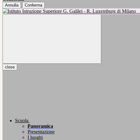
Annulla
Conferma
close
Scuola
Panoramica
Presentazione
I luoghi