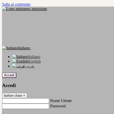
Salta al contenuto
Italiano
Italiano
English
عربى
Accedi
Accedi
button close
×
Nome Utente
Password