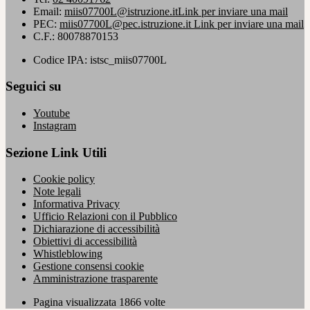
Email:
miis07700L@istruzione.it
Link per inviare una mail
PEC:
miis07700L@pec.istruzione.it
Link per inviare una mail
C.F.: 80078870153
Codice IPA: istsc_miis07700L
Seguici su
Youtube
Instagram
Sezione Link Utili
Cookie policy
Note legali
Informativa Privacy
Ufficio Relazioni con il Pubblico
Dichiarazione di accessibilità
Obiettivi di accessibilità
Whistleblowing
Gestione consensi cookie
Amministrazione trasparente
Pagina visualizzata
1866
volte