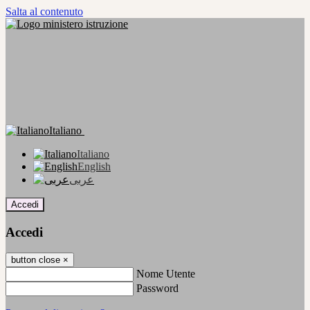
Salta al contenuto
Italiano
Italiano
English
عربى
Accedi
Accedi
button close
×
Nome Utente
Password