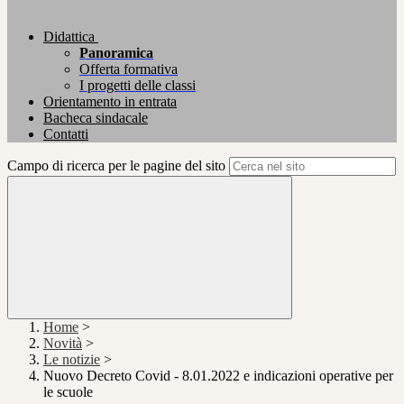
Didattica
Panoramica
Offerta formativa
I progetti delle classi
Orientamento in entrata
Bacheca sindacale
Contatti
Campo di ricerca per le pagine del sito
Home
>
Novità
>
Le notizie
>
Nuovo Decreto Covid - 8.01.2022 e indicazioni operative per
le scuole