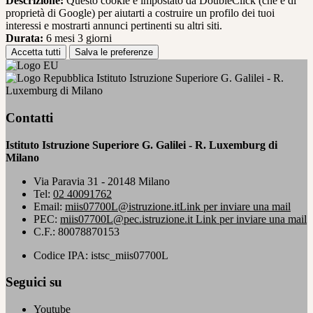
Descrizione:
Questo cookie è impostato da DoubleClick (che è di
proprietà di Google) per aiutarti a costruire un profilo dei tuoi
interessi e mostrarti annunci pertinenti su altri siti.
Durata:
6 mesi 3 giorni
Accetta tutti
Salva le preferenze
Istituto Istruzione Superiore G. Galilei - R.
Luxemburg di Milano
Contatti
Istituto Istruzione Superiore G. Galilei - R. Luxemburg di
Milano
Via Paravia 31 - 20148 Milano
Tel:
02 40091762
Email:
miis07700L@istruzione.it
Link per inviare una mail
PEC:
miis07700L@pec.istruzione.it
Link per inviare una mail
C.F.: 80078870153
Codice IPA: istsc_miis07700L
Seguici su
Youtube