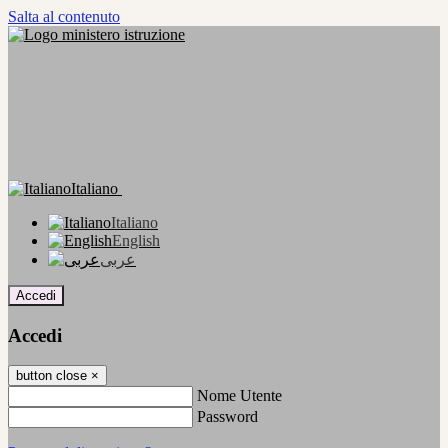
Salta al contenuto
Italiano
Italiano
English
عربى
Accedi
Accedi
button close
×
Nome Utente
Password