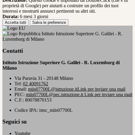
Descrizione:
Questo cookie è impostato da DoubleClick (che è di
proprietà di Google) per aiutarti a costruire un profilo dei tuoi
interessi e mostrarti annunci pertinenti su altri siti.
Durata:
6 mesi 3 giorni
Accetta tutti
Salva le preferenze
Istituto Istruzione Superiore G. Galilei - R.
Luxemburg di Milano
Contatti
Istituto Istruzione Superiore G. Galilei - R. Luxemburg di
Milano
Via Paravia 31 - 20148 Milano
Tel:
02 40091762
Email:
miis07700L@istruzione.it
Link per inviare una mail
PEC:
miis07700L@pec.istruzione.it
Link per inviare una mail
C.F.: 80078870153
Codice IPA: istsc_miis07700L
Seguici su
Youtube