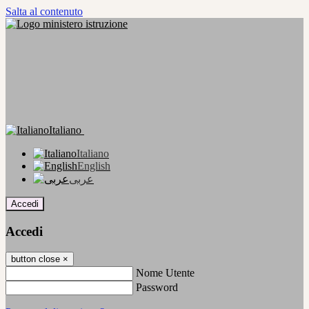
Salta al contenuto
Italiano
Italiano
English
عربى
Accedi
Accedi
button close
×
Nome Utente
Password