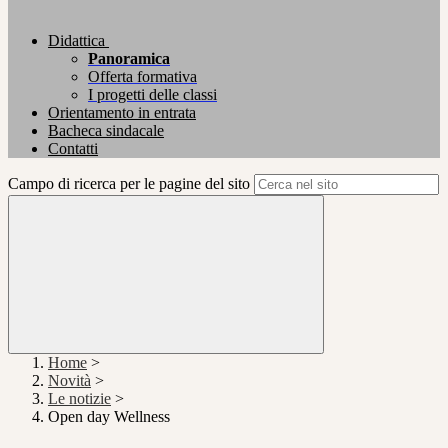
Didattica
Panoramica
Offerta formativa
I progetti delle classi
Orientamento in entrata
Bacheca sindacale
Contatti
Campo di ricerca per le pagine del sito
Home
>
Novità
>
Le notizie
>
Open day Wellness