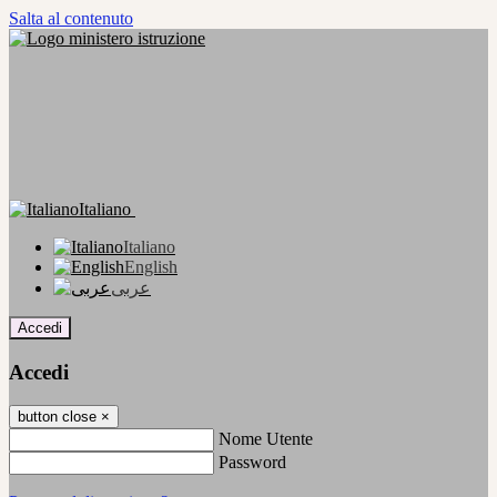
Salta al contenuto
Italiano
Italiano
English
عربى
Accedi
Accedi
button close
×
Nome Utente
Password