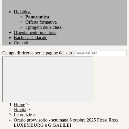
Didattica
Panoramica
Offerta formativa
I progetti delle classi
Orientamento in entrata
Bacheca sindacale
Contatti
Campo di ricerca per le pagine del sito
Home
>
Novità
>
Le notizie
>
Orario provvisorio - settimana 6 ottobre 2025 Plessi Rosa
LUXEMBURG e G.GALILEI