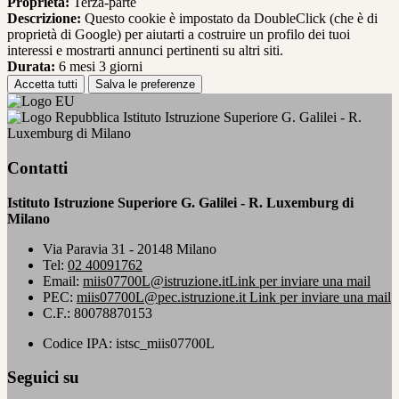
Proprieta:
Terza-parte
Descrizione:
Questo cookie è impostato da DoubleClick (che è di
proprietà di Google) per aiutarti a costruire un profilo dei tuoi
interessi e mostrarti annunci pertinenti su altri siti.
Durata:
6 mesi 3 giorni
Accetta tutti
Salva le preferenze
Istituto Istruzione Superiore G. Galilei - R.
Luxemburg di Milano
Contatti
Istituto Istruzione Superiore G. Galilei - R. Luxemburg di
Milano
Via Paravia 31 - 20148 Milano
Tel:
02 40091762
Email:
miis07700L@istruzione.it
Link per inviare una mail
PEC:
miis07700L@pec.istruzione.it
Link per inviare una mail
C.F.: 80078870153
Codice IPA: istsc_miis07700L
Seguici su