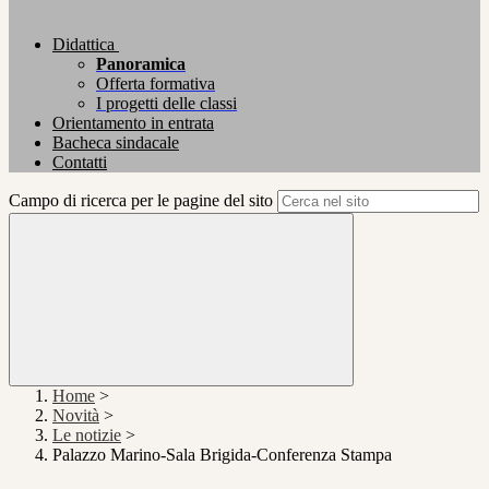
Didattica
Panoramica
Offerta formativa
I progetti delle classi
Orientamento in entrata
Bacheca sindacale
Contatti
Campo di ricerca per le pagine del sito
Home
>
Novità
>
Le notizie
>
Palazzo Marino-Sala Brigida-Conferenza Stampa