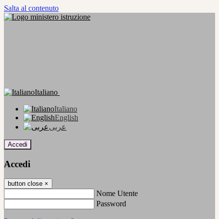
Salta al contenuto
Italiano
Italiano
English
عربى
Accedi
Accedi
button close
×
Nome Utente
Password