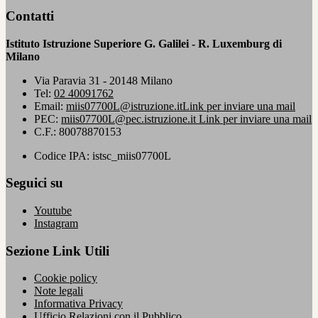
Contatti
Istituto Istruzione Superiore G. Galilei - R. Luxemburg di
Milano
Via Paravia 31 - 20148 Milano
Tel:
02 40091762
Email:
miis07700L@istruzione.it
Link per inviare una mail
PEC:
miis07700L@pec.istruzione.it
Link per inviare una mail
C.F.: 80078870153
Codice IPA: istsc_miis07700L
Seguici su
Youtube
Instagram
Sezione Link Utili
Cookie policy
Note legali
Informativa Privacy
Ufficio Relazioni con il Pubblico