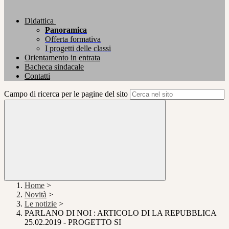
Didattica
Panoramica
Offerta formativa
I progetti delle classi
Orientamento in entrata
Bacheca sindacale
Contatti
Campo di ricerca per le pagine del sito
Home
>
Novità
>
Le notizie
>
PARLANO DI NOI : ARTICOLO DI LA REPUBBLICA
25.02.2019 - PROGETTO SI