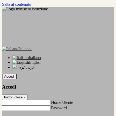
Salta al contenuto
Italiano
Italiano
English
عربى
Accedi
Accedi
button close
×
Nome Utente
Password