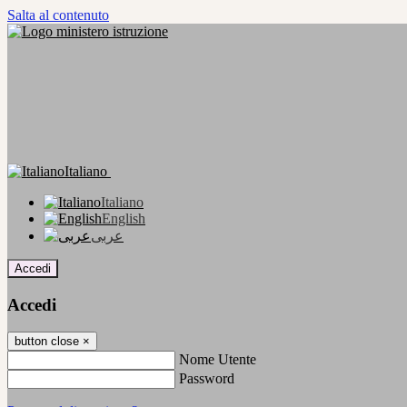
Salta al contenuto
Italiano
Italiano
English
عربى
Accedi
Accedi
button close
×
Nome Utente
Password