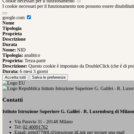
Cookie necessari per il funzionamento
I cookie necessari per il funzionamento non possono essere disabilitati.
google.com
Nome
Tipologia
Proprieta
Descrizione
Durata
Nome:
NID
Tipologia:
analitico
Proprieta:
Terza-parte
Descrizione:
Questo cookie è impostato da DoubleClick (che è di propriet
Durata:
6 mesi 3 giorni
Accetta tutti
Salva le preferenze
Istituto Istruzione Superiore G. Galilei - R. Lux
Contatti
Istituto Istruzione Superiore G. Galilei - R. Luxemburg di Milan
Via Paravia 31 - 20148 Milano
Tel:
02 40091762
Email:
miis07700L@istruzione.it
Link per inviare una mail