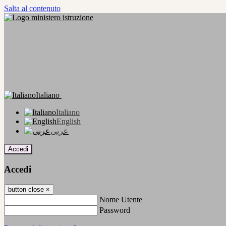
Salta al contenuto
Italiano
Italiano
English
عربى
Accedi
Accedi
button close
×
Nome Utente
Password