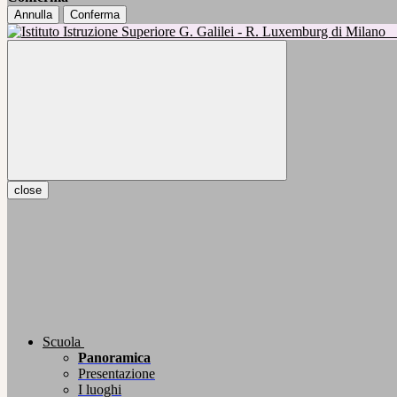
Annulla
Conferma
close
Scuola
Panoramica
Presentazione
I luoghi