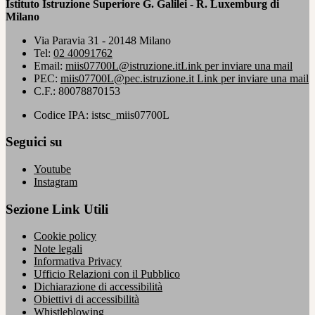
Istituto Istruzione Superiore G. Galilei - R. Luxemburg di
Milano
Via Paravia 31 - 20148 Milano
Tel:
02 40091762
Email:
miis07700L@istruzione.it
Link per inviare una mail
PEC:
miis07700L@pec.istruzione.it
Link per inviare una mail
C.F.: 80078870153
Codice IPA: istsc_miis07700L
Seguici su
Youtube
Instagram
Sezione Link Utili
Cookie policy
Note legali
Informativa Privacy
Ufficio Relazioni con il Pubblico
Dichiarazione di accessibilità
Obiettivi di accessibilità
Whistleblowing