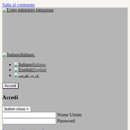
Salta al contenuto
Italiano
Italiano
English
عربى
Accedi
Accedi
button close
×
Nome Utente
Password