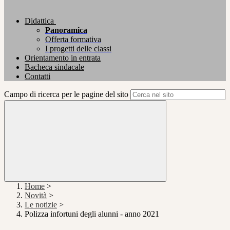
Didattica
Panoramica
Offerta formativa
I progetti delle classi
Orientamento in entrata
Bacheca sindacale
Contatti
Campo di ricerca per le pagine del sito
Home
>
Novità
>
Le notizie
>
Polizza infortuni degli alunni - anno 2021