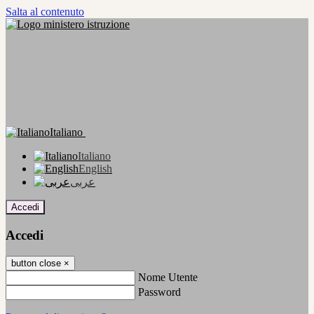
Salta al contenuto
Italiano
Italiano
English
عربى
Accedi
Accedi
button close
×
Nome Utente
Password