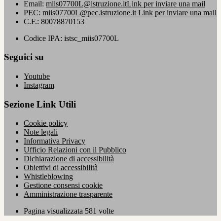
Email:
miis07700L@istruzione.it
Link per inviare una mail
PEC:
miis07700L@pec.istruzione.it
Link per inviare una mail
C.F.: 80078870153
Codice IPA: istsc_miis07700L
Seguici su
Youtube
Instagram
Sezione Link Utili
Cookie policy
Note legali
Informativa Privacy
Ufficio Relazioni con il Pubblico
Dichiarazione di accessibilità
Obiettivi di accessibilità
Whistleblowing
Gestione consensi cookie
Amministrazione trasparente
Pagina visualizzata
581
volte