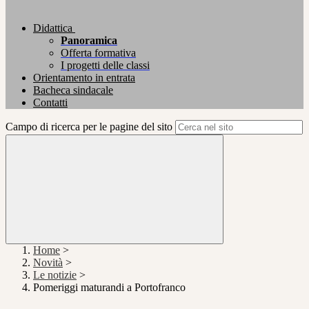
Didattica
Panoramica
Offerta formativa
I progetti delle classi
Orientamento in entrata
Bacheca sindacale
Contatti
Campo di ricerca per le pagine del sito
Home
>
Novità
>
Le notizie
>
Pomeriggi maturandi a Portofranco