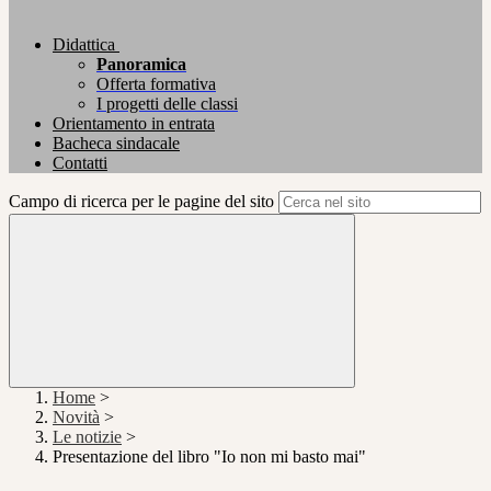
Didattica
Panoramica
Offerta formativa
I progetti delle classi
Orientamento in entrata
Bacheca sindacale
Contatti
Campo di ricerca per le pagine del sito
Home
>
Novità
>
Le notizie
>
Presentazione del libro "Io non mi basto mai"