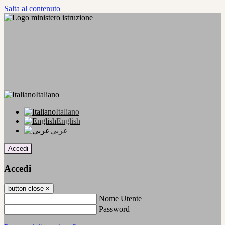
Salta al contenuto
Italiano
Italiano
English
عربى
Accedi
Accedi
button close
×
Nome Utente
Password