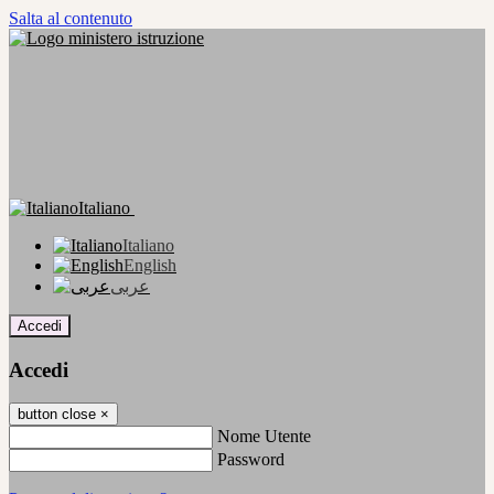
Salta al contenuto
Italiano
Italiano
English
عربى
Accedi
Accedi
button close
×
Nome Utente
Password