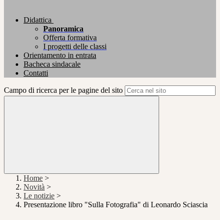
Didattica
Panoramica
Offerta formativa
I progetti delle classi
Orientamento in entrata
Bacheca sindacale
Contatti
Campo di ricerca per le pagine del sito
Home
>
Novità
>
Le notizie
>
Presentazione libro "Sulla Fotografia" di Leonardo Sciascia