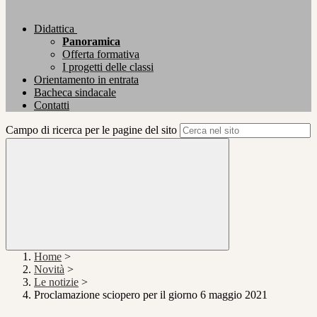
Didattica
Panoramica
Offerta formativa
I progetti delle classi
Orientamento in entrata
Bacheca sindacale
Contatti
Campo di ricerca per le pagine del sito
Home
>
Novità
>
Le notizie
>
Proclamazione sciopero per il giorno 6 maggio 2021