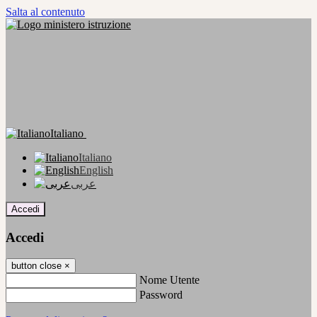
Salta al contenuto
Italiano
Italiano
English
عربى
Accedi
Accedi
button close
×
Nome Utente
Password