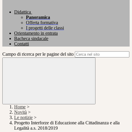
Didattica
Panoramica
Offerta formativa
I progetti delle classi
Orientamento in entrata
Bacheca sindacale
Contatti
Campo di ricerca per le pagine del sito
Home
>
Novità
>
Le notizie
>
Progetto Interforze di Educazione alla Cittadinanza e alla
Legalità a.s. 2018/2019