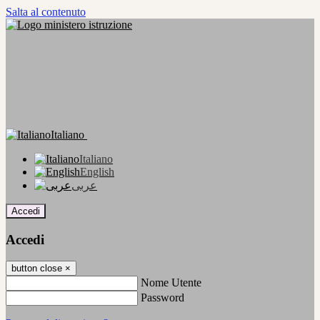
Salta al contenuto
Italiano
Italiano
English
عربى
Accedi
Accedi
button close
×
Nome Utente
Password