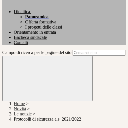
Didattica
Panoramica
Offerta formativa
I progetti delle classi
Orientamento in entrata
Bacheca sindacale
Contatti
Campo di ricerca per le pagine del sito
Home
>
Novità
>
Le notizie
>
Protocolli di sicurezza a.s. 2021/2022