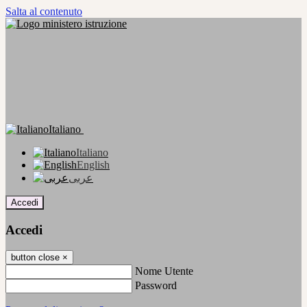
Salta al contenuto
Italiano
Italiano
English
عربى
Accedi
Accedi
button close
×
Nome Utente
Password