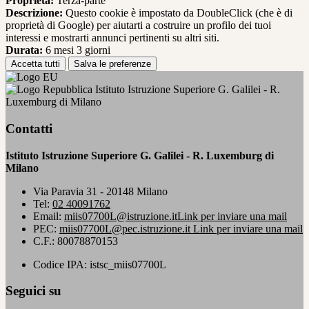
Proprieta:
Terza-parte
Descrizione:
Questo cookie è impostato da DoubleClick (che è di
proprietà di Google) per aiutarti a costruire un profilo dei tuoi
interessi e mostrarti annunci pertinenti su altri siti.
Durata:
6 mesi 3 giorni
Accetta tutti
Salva le preferenze
Istituto Istruzione Superiore G. Galilei - R.
Luxemburg di Milano
Contatti
Istituto Istruzione Superiore G. Galilei - R. Luxemburg di
Milano
Via Paravia 31 - 20148 Milano
Tel:
02 40091762
Email:
miis07700L@istruzione.it
Link per inviare una mail
PEC:
miis07700L@pec.istruzione.it
Link per inviare una mail
C.F.: 80078870153
Codice IPA: istsc_miis07700L
Seguici su