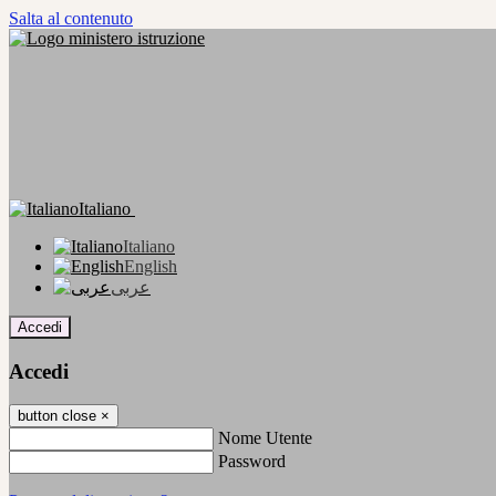
Salta al contenuto
Italiano
Italiano
English
عربى
Accedi
Accedi
button close
×
Nome Utente
Password