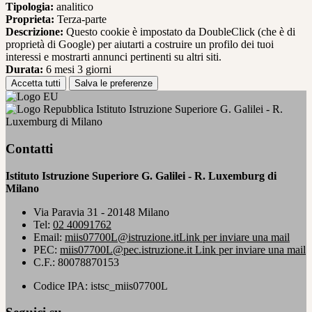
Tipologia:
analitico
Proprieta:
Terza-parte
Descrizione:
Questo cookie è impostato da DoubleClick (che è di
proprietà di Google) per aiutarti a costruire un profilo dei tuoi
interessi e mostrarti annunci pertinenti su altri siti.
Durata:
6 mesi 3 giorni
Accetta tutti
Salva le preferenze
Istituto Istruzione Superiore G. Galilei - R.
Luxemburg di Milano
Contatti
Istituto Istruzione Superiore G. Galilei - R. Luxemburg di
Milano
Via Paravia 31 - 20148 Milano
Tel:
02 40091762
Email:
miis07700L@istruzione.it
Link per inviare una mail
PEC:
miis07700L@pec.istruzione.it
Link per inviare una mail
C.F.: 80078870153
Codice IPA: istsc_miis07700L