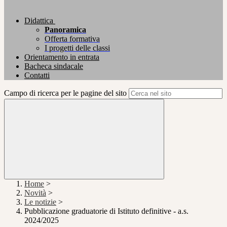
Didattica
Panoramica
Offerta formativa
I progetti delle classi
Orientamento in entrata
Bacheca sindacale
Contatti
Campo di ricerca per le pagine del sito
Home
>
Novità
>
Le notizie
>
Pubblicazione graduatorie di Istituto definitive - a.s.
2024/2025