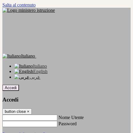
Salta al contenuto
Italiano
Italiano
English
عربى
Accedi
Accedi
button close
×
Nome Utente
Password