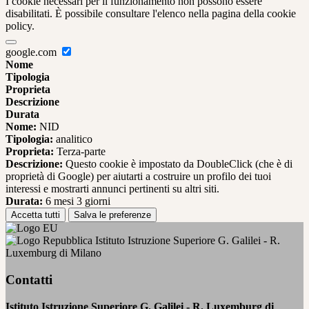
I cookie necessari per il funzionamento non possono essere
disabilitati. È possibile consultare l'elenco nella pagina della cookie
policy.
google.com
Nome
Tipologia
Proprieta
Descrizione
Durata
Nome:
NID
Tipologia:
analitico
Proprieta:
Terza-parte
Descrizione:
Questo cookie è impostato da DoubleClick (che è di
proprietà di Google) per aiutarti a costruire un profilo dei tuoi
interessi e mostrarti annunci pertinenti su altri siti.
Durata:
6 mesi 3 giorni
Accetta tutti
Salva le preferenze
Istituto Istruzione Superiore G. Galilei - R.
Luxemburg di Milano
Contatti
Istituto Istruzione Superiore G. Galilei - R. Luxemburg di