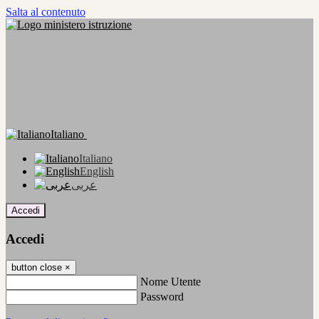
Salta al contenuto
Italiano
Italiano
English
عربى
Accedi
Accedi
button close
×
Nome Utente
Password