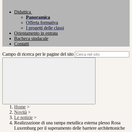
Didattica
Panoramica
Offerta formativa
I progetti delle classi
Orientamento in entrata
Bacheca sindacale
Contatti
Campo di ricerca per le pagine del sito
Home
>
Novità
>
Le notizie
>
Realizzazione di una rampa metallica esterna plesso Rosa
Luxemburg per il superamento delle barriere architettoniche