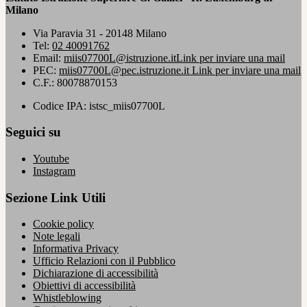
Milano
Via Paravia 31 - 20148 Milano
Tel:
02 40091762
Email:
miis07700L@istruzione.it
Link per inviare una mail
PEC:
miis07700L@pec.istruzione.it
Link per inviare una mail
C.F.: 80078870153
Codice IPA: istsc_miis07700L
Seguici su
Youtube
Instagram
Sezione Link Utili
Cookie policy
Note legali
Informativa Privacy
Ufficio Relazioni con il Pubblico
Dichiarazione di accessibilità
Obiettivi di accessibilità
Whistleblowing