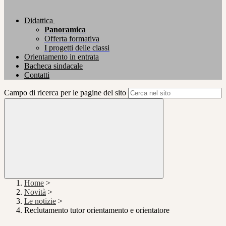
Didattica
Panoramica
Offerta formativa
I progetti delle classi
Orientamento in entrata
Bacheca sindacale
Contatti
Campo di ricerca per le pagine del sito
Home
>
Novità
>
Le notizie
>
Reclutamento tutor orientamento e orientatore