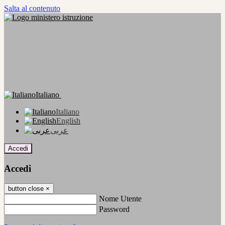
Salta al contenuto
Italiano
Italiano
English
عربى
Accedi
Accedi
button close
×
Nome Utente
Password