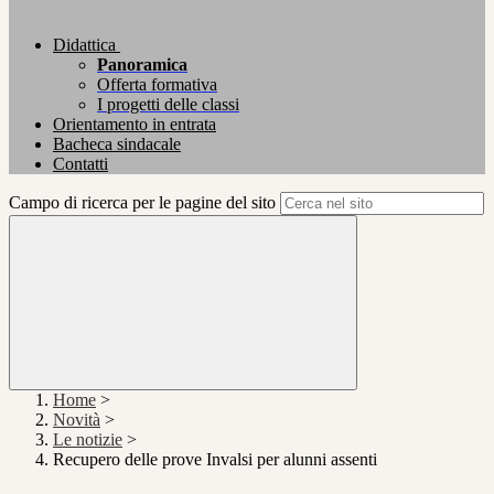
Didattica
Panoramica
Offerta formativa
I progetti delle classi
Orientamento in entrata
Bacheca sindacale
Contatti
Campo di ricerca per le pagine del sito
Home
>
Novità
>
Le notizie
>
Recupero delle prove Invalsi per alunni assenti