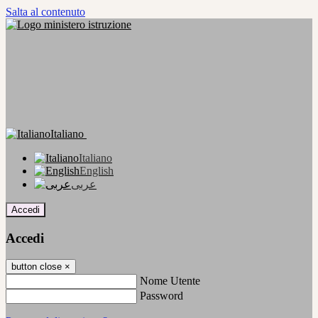
Salta al contenuto
Italiano
Italiano
English
عربى
Accedi
Accedi
button close
×
Nome Utente
Password