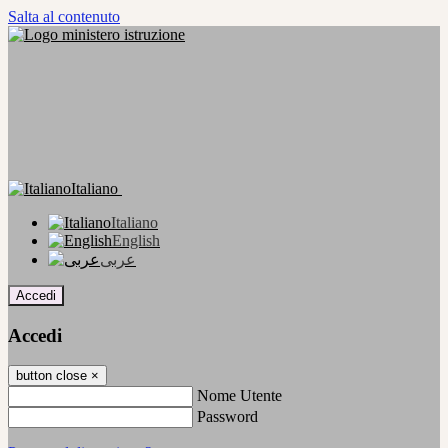
Salta al contenuto
Italiano
Italiano
English
عربى
Accedi
Accedi
button close
×
Nome Utente
Password