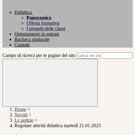
Didattica
Panoramica
Offerta formativa
I progetti delle classi
Orientamento in entrata
Bacheca sindacale
Contatti
Campo di ricerca per le pagine del sito
Home
>
Novità
>
Le notizie
>
Regolare attività didattica martedì 21.01.2025