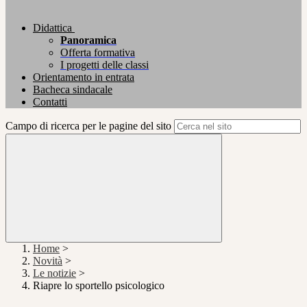
Didattica
Panoramica
Offerta formativa
I progetti delle classi
Orientamento in entrata
Bacheca sindacale
Contatti
Campo di ricerca per le pagine del sito
Home
>
Novità
>
Le notizie
>
Riapre lo sportello psicologico