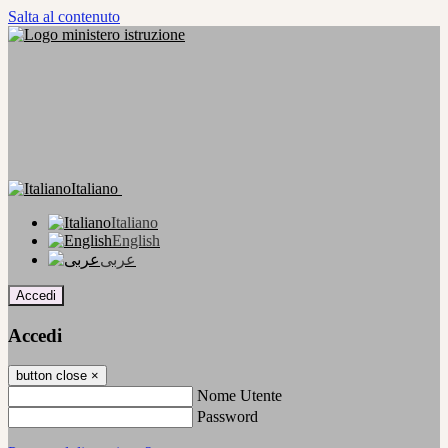
Salta al contenuto
Italiano
Italiano
English
عربى
Accedi
Accedi
button close
×
Nome Utente
Password