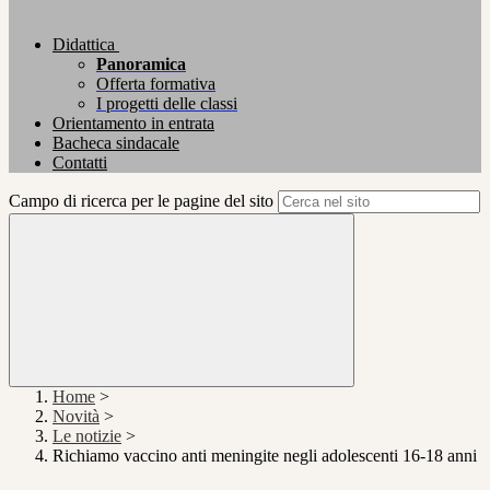
Didattica
Panoramica
Offerta formativa
I progetti delle classi
Orientamento in entrata
Bacheca sindacale
Contatti
Campo di ricerca per le pagine del sito
Home
>
Novità
>
Le notizie
>
Richiamo vaccino anti meningite negli adolescenti 16-18 anni