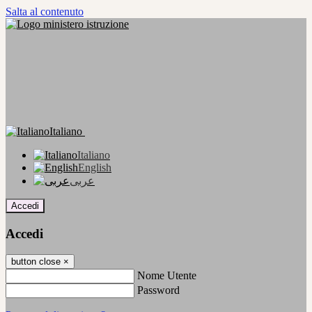
Salta al contenuto
Italiano
Italiano
English
عربى
Accedi
Accedi
button close
×
Nome Utente
Password