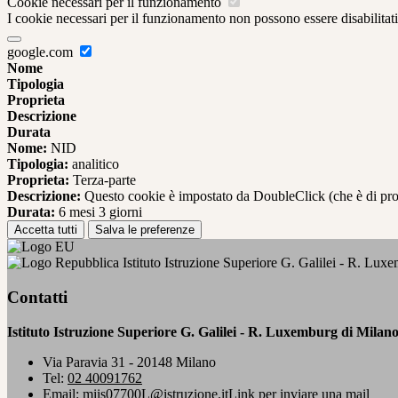
Cookie necessari per il funzionamento
I cookie necessari per il funzionamento non possono essere disabilitati.
google.com
Nome
Tipologia
Proprieta
Descrizione
Durata
Nome:
NID
Tipologia:
analitico
Proprieta:
Terza-parte
Descrizione:
Questo cookie è impostato da DoubleClick (che è di propriet
Durata:
6 mesi 3 giorni
Accetta tutti
Salva le preferenze
Istituto Istruzione Superiore G. Galilei - R. Lux
Contatti
Istituto Istruzione Superiore G. Galilei - R. Luxemburg di Milan
Via Paravia 31 - 20148 Milano
Tel:
02 40091762
Email:
miis07700L@istruzione.it
Link per inviare una mail