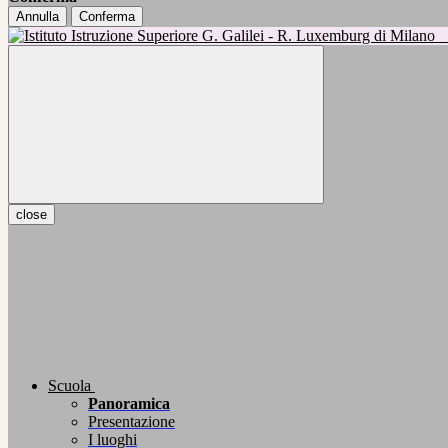
Annulla
Conferma
close
Scuola
Panoramica
Presentazione
I luoghi