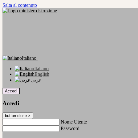
Salta al contenuto
Italiano
Italiano
English
عربى
Accedi
Accedi
button close
×
Nome Utente
Password