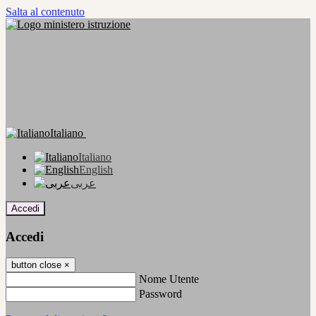
Salta al contenuto
Italiano
Italiano
English
عربى
Accedi
Accedi
button close
×
Nome Utente
Password