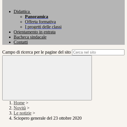
Didattica
Panoramica
Offerta formativa
I progetti delle classi
Orientamento in entrata
Bacheca sindacale
Contatti
Campo di ricerca per le pagine del sito
Home
>
Novità
>
Le notizie
>
Sciopero generale del 23 ottobre 2020