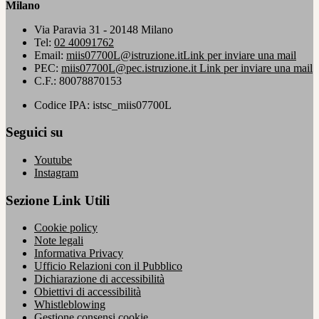
Milano
Via Paravia 31 - 20148 Milano
Tel:
02 40091762
Email:
miis07700L@istruzione.it
Link per inviare una mail
PEC:
miis07700L@pec.istruzione.it
Link per inviare una mail
C.F.: 80078870153
Codice IPA: istsc_miis07700L
Seguici su
Youtube
Instagram
Sezione Link Utili
Cookie policy
Note legali
Informativa Privacy
Ufficio Relazioni con il Pubblico
Dichiarazione di accessibilità
Obiettivi di accessibilità
Whistleblowing
Gestione consensi cookie