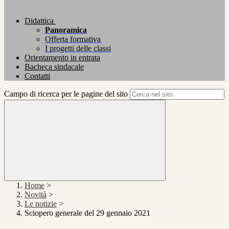
Didattica
Panoramica
Offerta formativa
I progetti delle classi
Orientamento in entrata
Bacheca sindacale
Contatti
Campo di ricerca per le pagine del sito
Home
>
Novità
>
Le notizie
>
Sciopero generale del 29 gennaio 2021