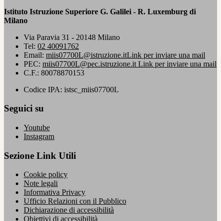
Istituto Istruzione Superiore G. Galilei - R. Luxemburg di
Milano
Via Paravia 31 - 20148 Milano
Tel:
02 40091762
Email:
miis07700L@istruzione.it
Link per inviare una mail
PEC:
miis07700L@pec.istruzione.it
Link per inviare una mail
C.F.: 80078870153
Codice IPA: istsc_miis07700L
Seguici su
Youtube
Instagram
Sezione Link Utili
Cookie policy
Note legali
Informativa Privacy
Ufficio Relazioni con il Pubblico
Dichiarazione di accessibilità
Obiettivi di accessibilità