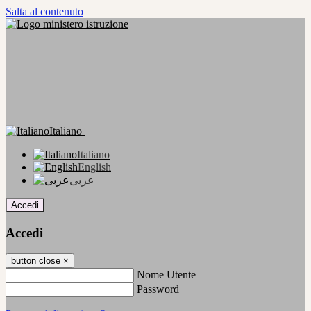
Salta al contenuto
Italiano
Italiano
English
عربى
Accedi
Accedi
button close
×
Nome Utente
Password