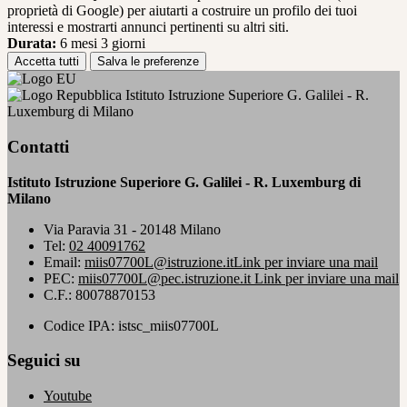
proprietà di Google) per aiutarti a costruire un profilo dei tuoi
interessi e mostrarti annunci pertinenti su altri siti.
Durata:
6 mesi 3 giorni
Accetta tutti
Salva le preferenze
Istituto Istruzione Superiore G. Galilei - R.
Luxemburg di Milano
Contatti
Istituto Istruzione Superiore G. Galilei - R. Luxemburg di
Milano
Via Paravia 31 - 20148 Milano
Tel:
02 40091762
Email:
miis07700L@istruzione.it
Link per inviare una mail
PEC:
miis07700L@pec.istruzione.it
Link per inviare una mail
C.F.: 80078870153
Codice IPA: istsc_miis07700L
Seguici su
Youtube