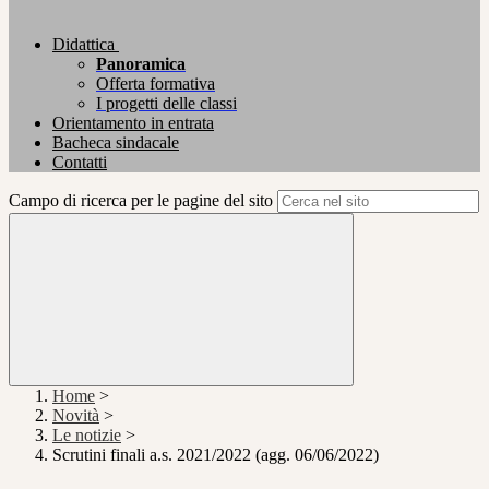
Didattica
Panoramica
Offerta formativa
I progetti delle classi
Orientamento in entrata
Bacheca sindacale
Contatti
Campo di ricerca per le pagine del sito
Home
>
Novità
>
Le notizie
>
Scrutini finali a.s. 2021/2022 (agg. 06/06/2022)