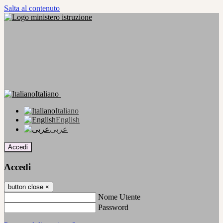
Salta al contenuto
Italiano
Italiano
English
عربى
Accedi
Accedi
button close
×
Nome Utente
Password