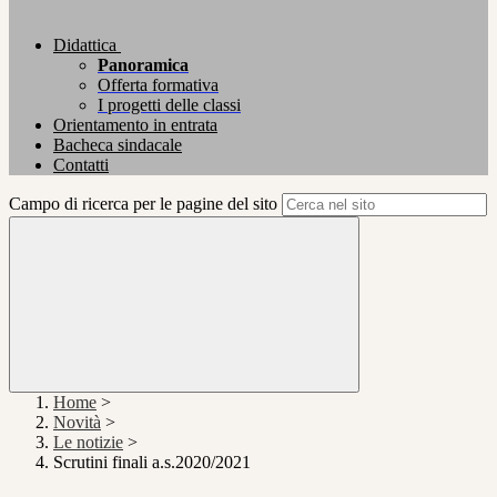
Didattica
Panoramica
Offerta formativa
I progetti delle classi
Orientamento in entrata
Bacheca sindacale
Contatti
Campo di ricerca per le pagine del sito
Home
>
Novità
>
Le notizie
>
Scrutini finali a.s.2020/2021