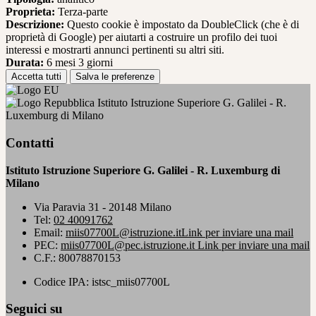
Proprieta:
Terza-parte
Descrizione:
Questo cookie è impostato da DoubleClick (che è di
proprietà di Google) per aiutarti a costruire un profilo dei tuoi
interessi e mostrarti annunci pertinenti su altri siti.
Durata:
6 mesi 3 giorni
Accetta tutti
Salva le preferenze
Istituto Istruzione Superiore G. Galilei - R.
Luxemburg di Milano
Contatti
Istituto Istruzione Superiore G. Galilei - R. Luxemburg di
Milano
Via Paravia 31 - 20148 Milano
Tel:
02 40091762
Email:
miis07700L@istruzione.it
Link per inviare una mail
PEC:
miis07700L@pec.istruzione.it
Link per inviare una mail
C.F.: 80078870153
Codice IPA: istsc_miis07700L
Seguici su