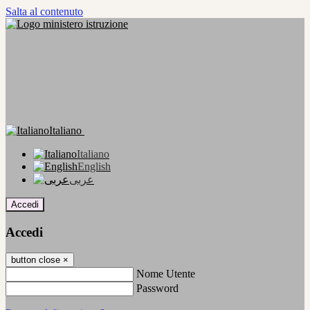
Salta al contenuto
Italiano
Italiano
English
عربى
Accedi
Accedi
button close
×
Nome Utente
Password