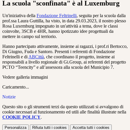
La scuola "sconfinata" è al Luxemburg
Un'iniziativa della
Fondazione Feltrinelli
, seguita per la scuola dalla
prof.ssa Laura Guttilla, ha visto, in data 29.03.2023, il nostro plesso
Rosa Luxemburg impegnato in un'attività a tema, dove le classi
coinvolte, 3SCB e 4HR, hanno ipotizzato idee progettuali da
mettere in campo sul terriorio.
Hanno partecipato attivamente, insieme ai ragazzi, i prof.ri Bertocco,
Di Giugno, Fuda e Santoro. Presenti i referenti di Fondazione
Feltrinelli e di
ABCittà
, che coordinano il progetto, insieme ai
responsabili a livello regionale di Gi.Group, ai referenti del progetto
PCTO “Teencity” e all’assessora alla scuola del Municipio 7.
Vedere galleria immagini
Caricamento...
Notizie
Questo sito o gli strumenti terzi da questo utilizzati si avvalgono di
cookie necessari al funzionamento ed utili alle finalità illustrate nella
COOKIE POLICY
.
Personalizza
Rifiuta tutti
i cookies
Accetta tutti
i cookies