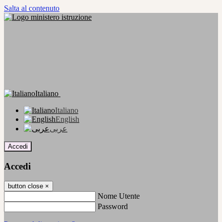
Salta al contenuto
Italiano
Italiano
English
عربى
Accedi
Accedi
button close
×
Nome Utente
Password