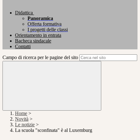
Didattica
Panoramica
Offerta formativa
I progetti delle classi
Orientamento in entrata
Bacheca sindacale
Contatti
Campo di ricerca per le pagine del sito
Home
>
Novità
>
Le notizie
>
La scuola "sconfinata" è al Luxemburg