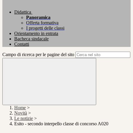
Didattica
Panoramica
Offerta formativa
I progetti delle classi
Orientamento in entrata
Bacheca sindacale
Contatti
Campo di ricerca per le pagine del sito
Home
>
Novità
>
Le notizie
>
Esito - secondo interpello classe di concorso A020