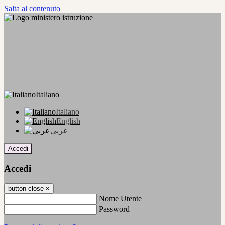
Salta al contenuto
Italiano
Italiano
English
عربى
Accedi
Accedi
button close
×
Nome Utente
Password