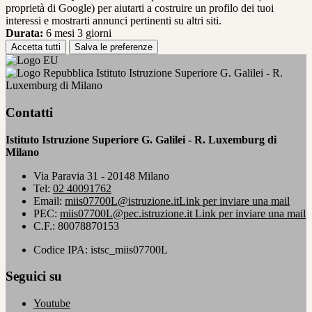
proprietà di Google) per aiutarti a costruire un profilo dei tuoi
interessi e mostrarti annunci pertinenti su altri siti.
Durata:
6 mesi 3 giorni
Accetta tutti
Salva le preferenze
Istituto Istruzione Superiore G. Galilei - R.
Luxemburg di Milano
Contatti
Istituto Istruzione Superiore G. Galilei - R. Luxemburg di
Milano
Via Paravia 31 - 20148 Milano
Tel:
02 40091762
Email:
miis07700L@istruzione.it
Link per inviare una mail
PEC:
miis07700L@pec.istruzione.it
Link per inviare una mail
C.F.: 80078870153
Codice IPA: istsc_miis07700L
Seguici su
Youtube